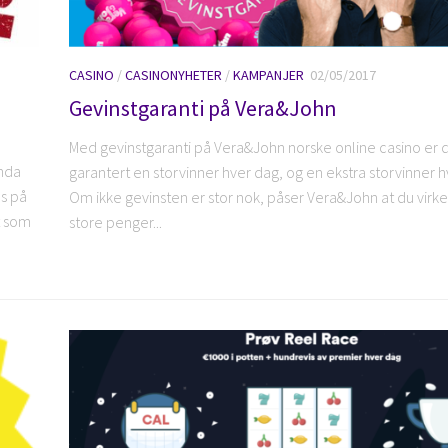
CASINO
/
CASINONYHETER
/
KAMPANJER
02/05/2017
Gevinstgaranti på Vera&John
Med gevinstgaranti på Vera&John norske online casino er 
enda
garantert en storvinner hver dag, og en ekstra storvinner
s på
Om ikke gevinsten er stor nok, påser Vera&John at du virke
t som
store penger...