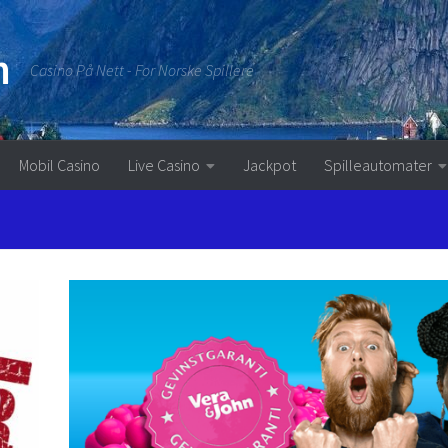
m
Casino På Nett - For Norske Spillere
Mobil Casino
Live Casino
Jackpot
Spilleautomater