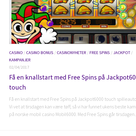
CASINO
/
CASINO BONUS
/
CASINONYHETER
/
FREE SPINS
/
JACKPOT
/
KAMPANJER
02/04/2017
Få en knallstart med Free Spins på Jackpot6
touch
Få en knallstart med Free Spins på Jackpot6000 touch spilleaut
Vi vet at tirsdagen kan være tøff, så vi har funnet ukens beste ka
på norske mobil casino Mobil6000. Med Free Spins går tirsdagen..