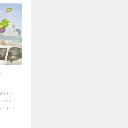
6
ter har
nne en
an spille