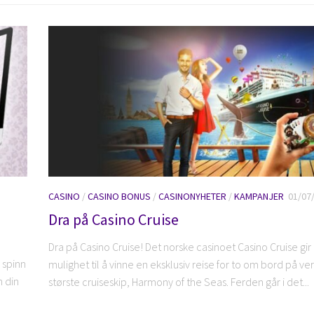
CASINO
/
CASINO BONUS
/
CASINONYHETER
/
KAMPANJER
01/07
Dra på Casino Cruise
Dra på Casino Cruise! Det norske casinoet Casino Cruise gir
 spinn
mulighet til å vinne en eksklusiv reise for to om bord på v
n din
største cruiseskip, Harmony of the Seas. Ferden går i det...