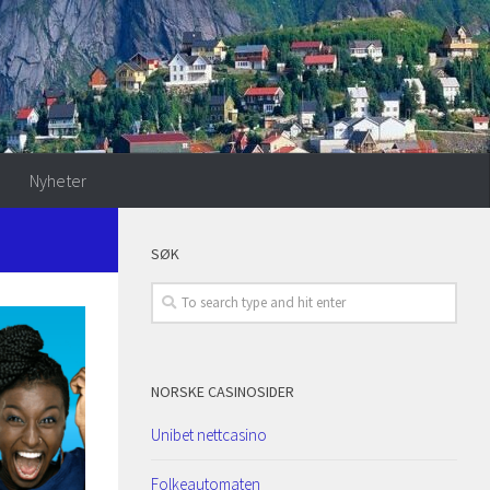
Nyheter
SØK
NORSKE CASINOSIDER
Unibet nettcasino
Folkeautomaten