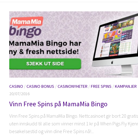
CASINO
/
CASINO BONUS
/
CASINONYHETER
/
FREE SPINS
/
KAMPANJER
20/07/2016
Vinn Free Spins på MamaMia Bingo
Vinn Free Spins på MamaMia Bingo. Nettcasinoet gir bort 20 gratis
uten innskudd til alle som vinner minst 1 kr på When Pigs Fly Kjen
besøkelsestid og vinn dine Free Spins nå!...