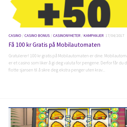
CASINO
/
CASINO BONUS
/
CASINONYHETER
/
KAMPANJER
17/04/2017
Få 100 kr Gratis på Mobilautomaten
Gratulerer! 100 kr gratis på Mobilautomaten er dine. Mobilauto
er et casino som liker å gi deg valuta for pengene. Derfor får du
flotte sjansen til å sikre deg ekstra penger uten krav...