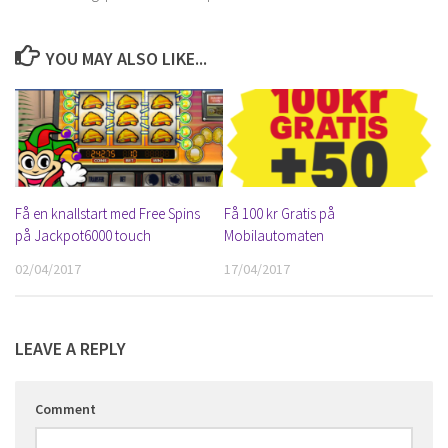
YOU MAY ALSO LIKE...
Få en knallstart med Free Spins
Få 100 kr Gratis på
på Jackpot6000 touch
Mobilautomaten
02/04/2017
17/04/2017
LEAVE A REPLY
Comment