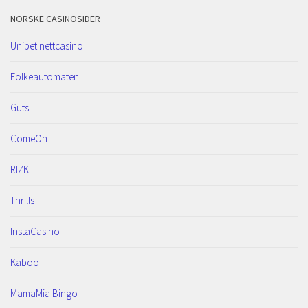
NORSKE CASINOSIDER
Unibet nettcasino
Folkeautomaten
Guts
ComeOn
RIZK
Thrills
InstaCasino
Kaboo
MamaMia Bingo