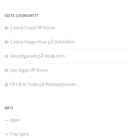
SISTE CASINONYTT
Casino Cruise VIP Room
Casino Happy Hour på Slotsmillion
Gevinstgaranti på Vera&John
Leo Vegas VIP Room
Få 100 kr Gratis på Mobilautomaten
INFO
Hjem
Free Spins