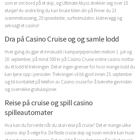
som er om bord på et skip, og Ultimate Abyss strekker seg over 10
etasjer! Av andre ting du kan bruke tiden din på finner du 23
svømmebasseng, 20 spisesteder, surfesimulator, klatrevegg og
selvsagt et casino!
Dra på Casino Cruise og og samle lodd
Hver gang du gjør et innskudd i kampanjeperioden mellom 1. juli og
20. september, på minst 500 kr på Casino Cruise online casino mottar
du et lodd til trekningen. Det er ingen grenser for hvor mange lodd du
kan tjene opp i perioden. Trekningen vil bli gjort innen 25. september
og bli kontaktet på telefon av Casino cruise for å bekrefte gevinsten
og overrekke gratulasjoner.
Reise på cruise og spill casino
spilleautomater
Hva kan du forvente når du skal reise på cruise? Det er mange ulike
casino skip å velge fra. De fleste cruise skip og noen mindre kan huse