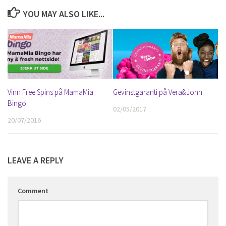
YOU MAY ALSO LIKE...
Vinn Free Spins på MamaMia
Gevinstgaranti på Vera&John
Bingo
02/05/2017
20/07/2016
LEAVE A REPLY
Comment