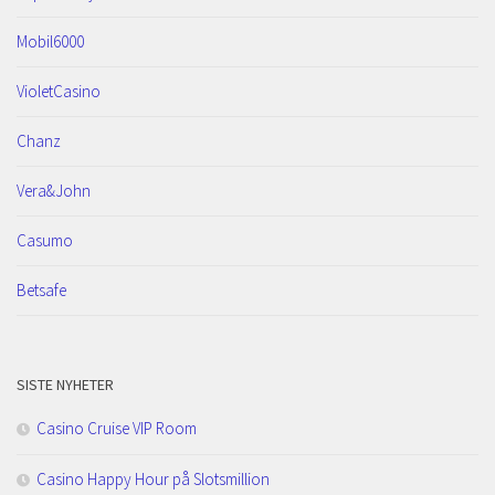
Mobil6000
VioletCasino
Chanz
Vera&John
Casumo
Betsafe
SISTE NYHETER
Casino Cruise VIP Room
Casino Happy Hour på Slotsmillion