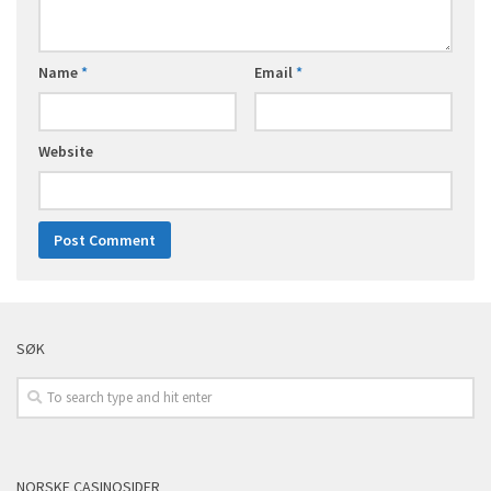
Name
*
Email
*
Website
SØK
NORSKE CASINOSIDER