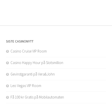
SISTE CASINONYTT
Casino Cruise VIP Room
Casino Happy Hour på Slotsmillion
Gevinstgaranti på Vera&John
Leo Vegas VIP Room
Få 100 kr Gratis på Mobilautomaten