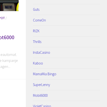
Guts
POT
/
ComeOn
RIZK
pot6000
Thrills
InstaCasino
lleautomat.
ste kampanje
Kaboo
agen...
MamaMia Bingo
SuperLenny
Mobil6000
VioletCasino