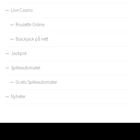
Live Casino
Roulette Online
Blackjack på nett
Jackpot
Spilleautomater
Gratis Spilleautomater
Nyheter