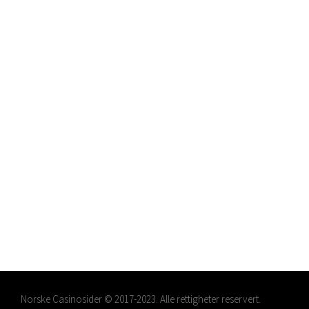
Norske Casinosider © 2017-2023. Alle rettigheter reservert.