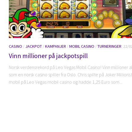
CASINO
/
JACKPOT
/
KAMPANJER
/
MOBIL CASINO
/
TURNERINGER
22/0
Vinn millioner på jackpotspill
Norsk verdensrekord på Leo Vegas Mobil Casino! Vinn millioner a
som en norsk casino spiller fra Oslo. Chris spilte på Joker Millions f
mobil på Leo Vegas mobil casino og hadde 1,25 Euro som...