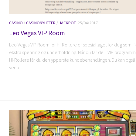
CASINO
/
CASINONYHETER
/
JACKPOT
25/04/2017
Leo Vegas VIP Room
Leo Vegas VIP Room for Hi-Rollere er spesiallaget for deg som li
ekstra spenning og underholdning. Når du tar del i VIP programm
Hi-Rollere får du den ypperste kundebehandlingen. Du kan også
vente...