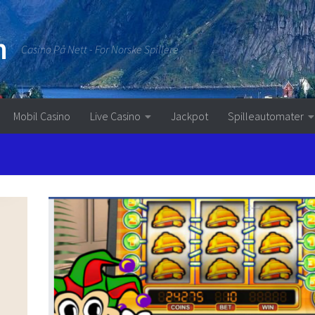
m
Casino På Nett - For Norske Spillere
Mobil Casino
Live Casino
Jackpot
Spilleautomater