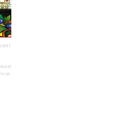
2/2017
kkurat
ra sin