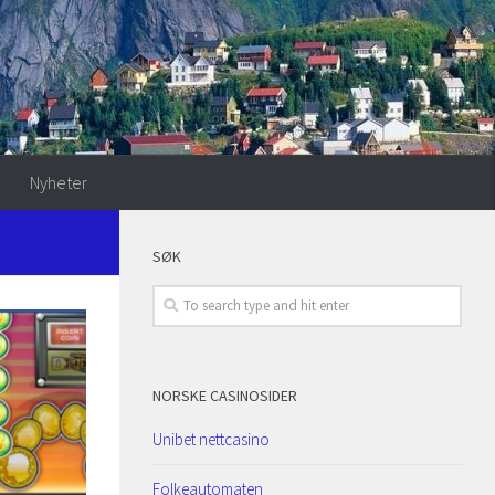
Nyheter
SØK
NORSKE CASINOSIDER
Unibet nettcasino
Folkeautomaten