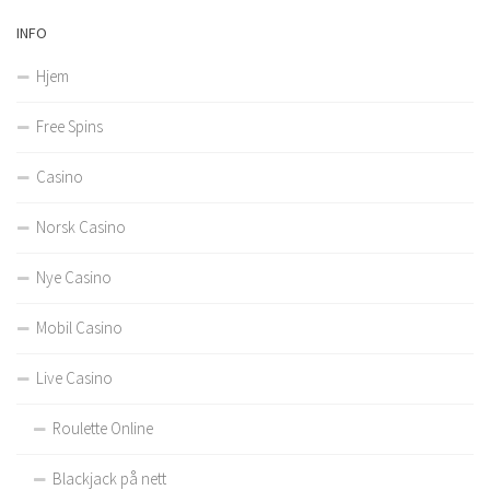
INFO
Hjem
Free Spins
Casino
Norsk Casino
Nye Casino
Mobil Casino
Live Casino
Roulette Online
Blackjack på nett