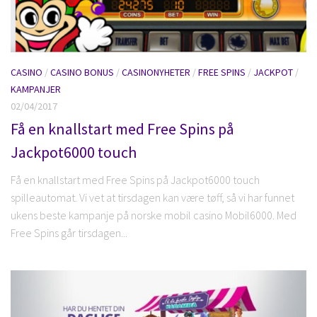
CASINO
/
CASINO BONUS
/
CASINONYHETER
/
FREE SPINS
/
JACKPOT
/
KAMPANJER
02/04/2017
Få en knallstart med Free Spins på
Jackpot6000 touch
Få en knallstart med Free Spins på Jackpot6000 touch
spilleautomat. Vi vet at tirsdagen kan være tøff, så vi har funnet
ukens beste kampanje på norske mobil casino Mobil6000. Med
Free Spins går tirsdagen...