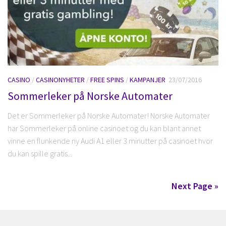
CASINO
/
CASINONYHETER
/
FREE SPINS
/
KAMPANJER
23/07/2016
Sommerleker på Norske Automater
Det er Sommerleker på Norske Automater! Norske Automater
har Sommerleker på online casinoet og du kan blant annet
vinne en flunkende ny Audi A1 eller 3 minutter på casinoet hvor
du kan spille gratis...
Next Page »