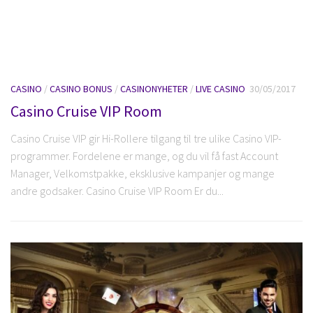
CASINO
/
CASINO BONUS
/
CASINONYHETER
/
LIVE CASINO
30/05/2017
Casino Cruise VIP Room
Casino Cruise VIP gir Hi-Rollere tilgang til tre ulike Casino VIP-
programmer. Fordelene er mange, og du vil få fast Account
Manager, Velkomstpakke, eksklusive kampanjer og mange
andre godsaker. Casino Cruise VIP Room Er du...