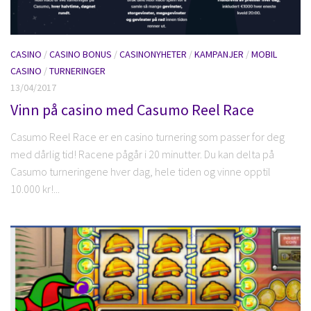
CASINO
/
CASINO BONUS
/
CASINONYHETER
/
KAMPANJER
/
MOBIL
CASINO
/
TURNERINGER
13/04/2017
Vinn på casino med Casumo Reel Race
Casumo Reel Race er en casino turnering som passer for deg
med dårlig tid! Racene pågår i 20 minutter. Du kan delta på
Casumo turneringene hver dag, hele tiden og vinne opptil
10.000 kr!...