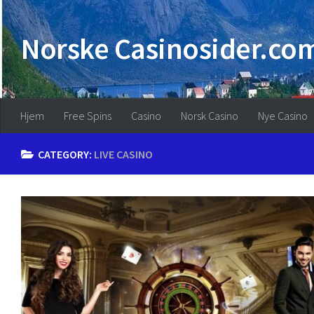
Norske Casinosider.co
Hjem
Free Spins
Casino
Norsk Casino
Nye Casino
CATEGORY:
LIVE CASINO