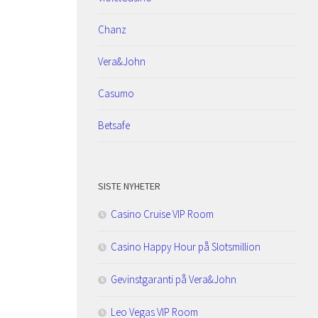
Chanz
Vera&John
Casumo
Betsafe
SISTE NYHETER
Casino Cruise VIP Room
Casino Happy Hour på Slotsmillion
Gevinstgaranti på Vera&John
Leo Vegas VIP Room