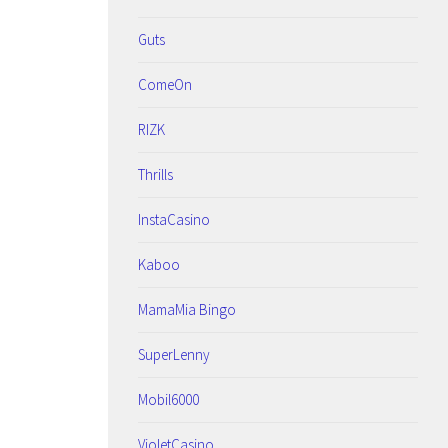
Guts
ComeOn
RIZK
Thrills
InstaCasino
Kaboo
MamaMia Bingo
SuperLenny
Mobil6000
VioletCasino