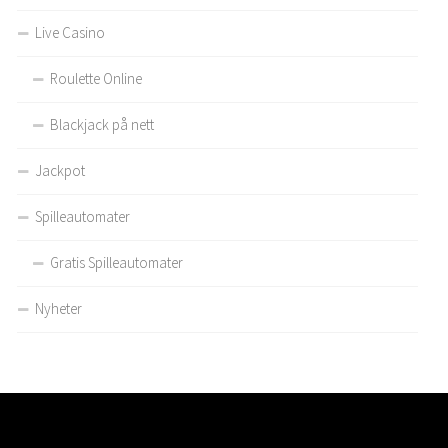
Live Casino
Roulette Online
Blackjack på nett
Jackpot
Spilleautomater
Gratis Spilleautomater
Nyheter